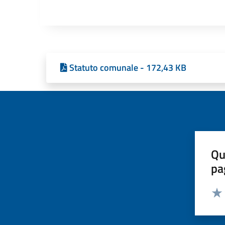
Statuto comunale - 172,43 KB
Qu
pa
Valut
Valu