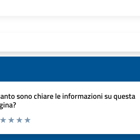
anto sono chiare le informazioni su questa
gina?
a da 1 a 5 stelle la pagina
ta 1 stelle su 5
Valuta 2 stelle su 5
Valuta 3 stelle su 5
Valuta 4 stelle su 5
Valuta 5 stelle su 5