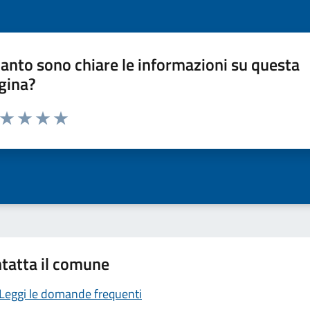
anto sono chiare le informazioni su questa
gina?
a da 1 a 5 stelle la pagina
ta 1 stelle su 5
Valuta 2 stelle su 5
Valuta 3 stelle su 5
Valuta 4 stelle su 5
Valuta 5 stelle su 5
tatta il comune
Leggi le domande frequenti