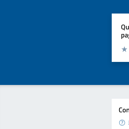
Qu
pa
Valut
Valu
Con