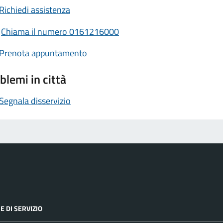
Richiedi assistenza
Chiama il numero 0161216000
Prenota appuntamento
blemi in città
Segnala disservizio
E DI SERVIZIO