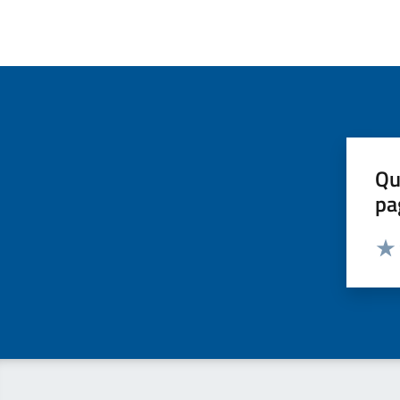
Qu
pa
Valut
Valu