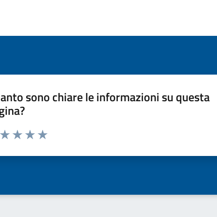
anto sono chiare le informazioni su questa
gina?
a da 1 a 5 stelle la pagina
ta 1 stelle su 5
Valuta 2 stelle su 5
Valuta 3 stelle su 5
Valuta 4 stelle su 5
Valuta 5 stelle su 5